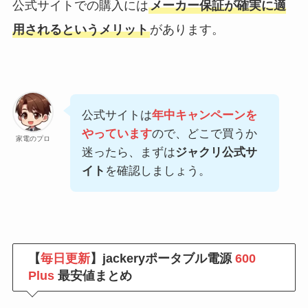
公式サイトでの購入には
メーカー保証が確実に適
用されるというメリット
があります。
公式サイトは
年中キャンペーンを
やっています
ので、どこで買うか
家電のプロ
迷ったら、まずは
ジャクリ公式サ
イト
を確認しましょう。
【
毎日更新
】jackeryポータブル電源
600
Plus
最安値まとめ