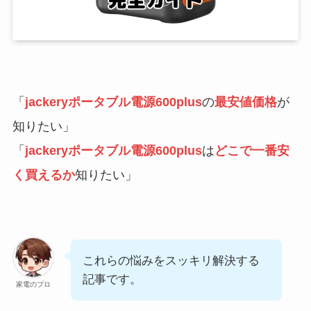
「
jackeryポータブル電源600plus
の
最安値価格
が
知りたい」
「
jackeryポータブル電源600plus
は
どこで一番安
く買えるか
知りたい」
これらの悩みをスッキリ解決する
記事です。
家電のプロ