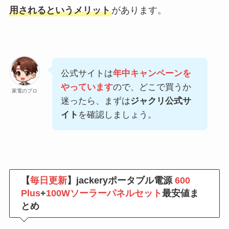
用されるというメリット
があります。
公式サイトは
年中キャンペーンを
やっています
ので、どこで買うか
家電のプロ
迷ったら、まずは
ジャクリ公式サ
イト
を確認しましょう。
【
毎日更新
】jackeryポータブル電源
600
Plus
+
100Wソーラーパネルセット
最安値ま
とめ