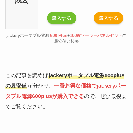
(税込)
購入する
購入する
jackeryポータブル電源
600 Plus
+
100Wソーラーパネルセット
の
最安値比較表
この記事を読めば
jackeryポータブル電源600plus
の最安値
が分かり、
一番お得な価格でjackeryポー
タブル電源600plusが購入できる
ので、ぜひ最後ま
でご覧ください。