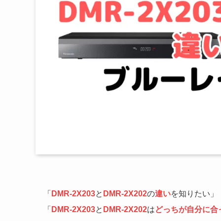
「
DMR-2X203
と
DMR-2X202
の
違い
を知りたい」
「
DMR-2X203
と
DMR-2X202
は
どっちが自分に合