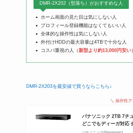
DMR-2X202（型落ち）がおすすめな人
ホーム画面の見た目は気にしない人
プロフィール登録機能はなくてもいい人
全体的な操作性は気にしない人
外付けHDDの最大容量は4TBで十分な人
コスパ重視の人（
新型より約13,000円安い
DMR-2X203を最安値で買うならこちら↓
＼ 操作性
パナソニック 2TB 7
どこでもディーガ対応 全自動
パナソニック(Panasonic)