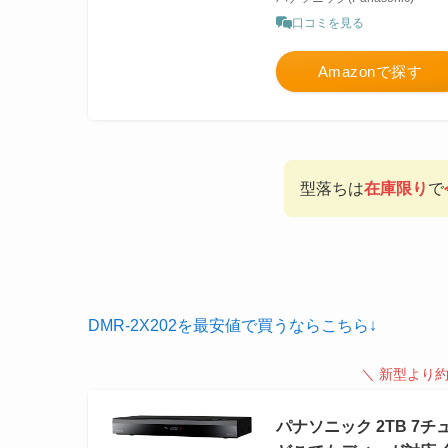
口コミを見る
Amazonで探す
型落ちは
在庫限り
で
DMR-2X202を最安値で買うならこちら↓
＼ 新型より約
パナソニック 2TB 7