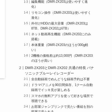
編集機能（DMR-2X203は使いやすく進
化）
リモコン操作（DMR-2X203は使いやすく
進化）
外付けHDDの最大容量（DMR-2X203は
8TB、DMR-2X202は6TB）
ネット動画再生機能（DMR-2X202にのみ
搭載）
本体重量（DMR-2X203のほうが300g軽
い）
2機種の価格差は約13,000円（DMR-2X203
のほうが高い）
DMR-2X203とDMR-2X202 共通の特長 パナ
ソニックブルーレイレコーダー
全自動録画でめんどうな録画予約は不要
ドラマ/アニメを90日間保存、1クール自動
録画でイッキ見が楽しめる
スマホの無料アプリを使って好きな場所で
視聴できる
お部屋ジャンプリンクで見たい番組を別の
部屋で見られる