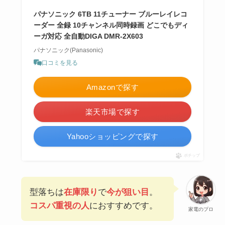
パナソニック 6TB 11チューナー ブルーレイレコ
ーダー 全録 10チャンネル同時録画 どこでもディ
ーガ対応 全自動DIGA DMR-2X603
パナソニック(Panasonic)
口コミを見る
Amazonで探す
楽天市場で探す
Yahooショッピングで探す
ポチップ
型落ちは
在庫限り
で
今が狙い目
。
コスパ重視の人
におすすめです。
家電のプロ