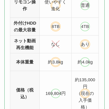
リモコン操
使いやすく
普通
作
進化
外付けHDD
8TB
4TB
の最大容量
ネット動画
なし
あり
再生機能
本体重量
約3.8kg
約4.0kg
約135,000
円
価格（税
169,804円
（現在の
込）
入手価
格）