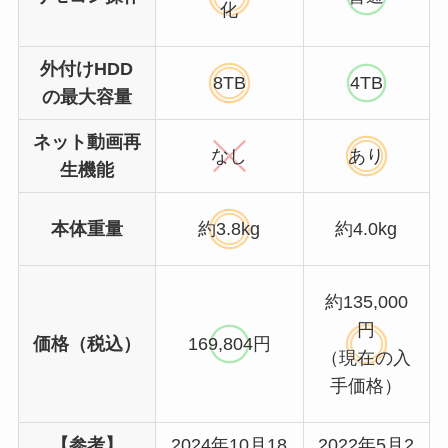
化
外付けHDD
8TB
4TB
の最大容量
ネット動画再
なし
あり
生機能
本体重量
約3.8kg
約4.0kg
約135,000
円
価格（税込）
169,804円
（現在の入
手価格）
【参考】
2024年10月18
2022年5月2