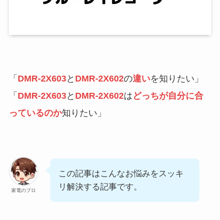
「
DMR-2X603
と
DMR-2X602
の
違い
を知りたい」
「
DMR-2X603
と
DMR-2X602
は
どっちが自分に合
っているのか
知りたい」
この記事はこんなお悩みをスッキ
リ解決する記事です。
家電のプロ