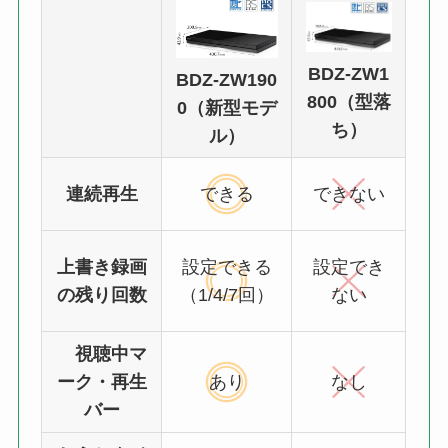
BDZ-ZW1
BDZ-ZW190
800（型落
0（新型モデ
ち）
ル）
連続再生
できる
できない
上書き録画
設定
できる
設定
でき
の残り回数
（1/4/7回）
ない
視聴中マ
ーク・再生
あり
なし
バー