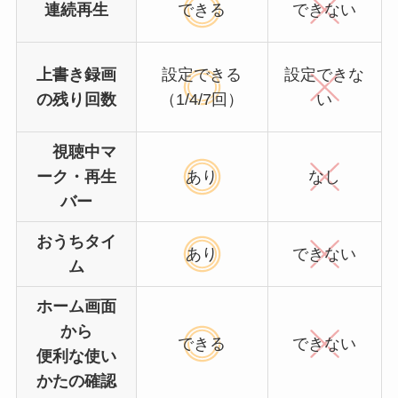
連続再生
できる
できない
上書き録画
設定
できる
設定
できな
の残り回数
（1/4/7回）
い
視聴中マ
ーク・再生
あり
なし
バー
おうちタイ
あり
できない
ム
ホーム画面
から
できる
できない
便利な使い
かたの確認