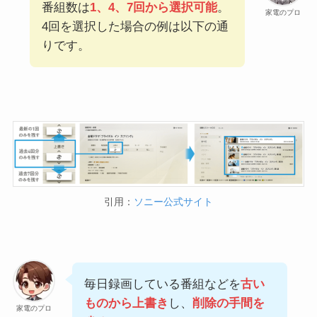
番組数は
1、4、7回から選択可能
。
家電のプロ
4回を選択した場合の例は以下の通
りです。
引用：
ソニー公式サイト
毎日録画している番組などを
古い
ものから上書き
し、
削除の手間を
家電のプロ