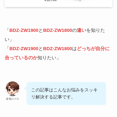
「
BDZ-ZW1900
と
BDZ-ZW1800
の
違い
を知りた
い」
「
BDZ-ZW1900
と
BDZ-ZW1800
は
どっちが自分に
合っているのか
知りたい」
この記事はこんなお悩みをスッキ
リ解決する記事です。
家電のプロ