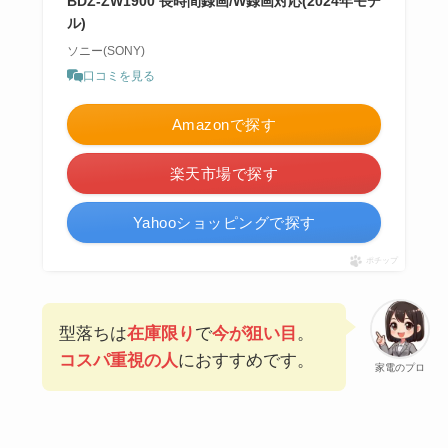
BDZ-ZW1900 長時間録画/W録画対応(2024年モデ
ル)
ソニー(SONY)
口コミを見る
Amazonで探す
楽天市場で探す
Yahooショッピングで探す
ポチップ
型落ちは
在庫限り
で
今が狙い目
。
コスパ重視の人
におすすめです。
家電のプロ