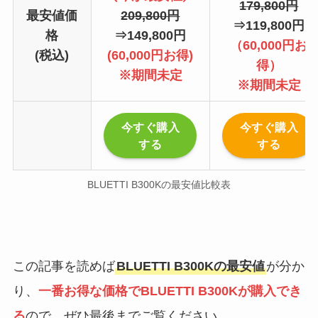
179,800円
最安値価
209,800円
⇒119,800円
格
⇒149,800円
（60,000円お
(税込)
(60,000円お得)
得）
※期間未定
※期間未定
今すぐ購入
今すぐ購入
する
する
BLUETTI B300Kの最安値比較表
この記事を読めば
BLUETTI B300Kの最安値
が分か
り、
一番お得な価格でBLUETTI B300Kが購入でき
る
ので、ぜひ最後までご覧ください。