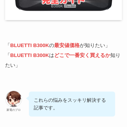
「
BLUETTI B300K
の
最安値価格
が知りたい」
「
BLUETTI B300K
は
どこで一番安く買えるか
知り
たい」
これらの悩みをスッキリ解決する
記事です。
家電のプロ