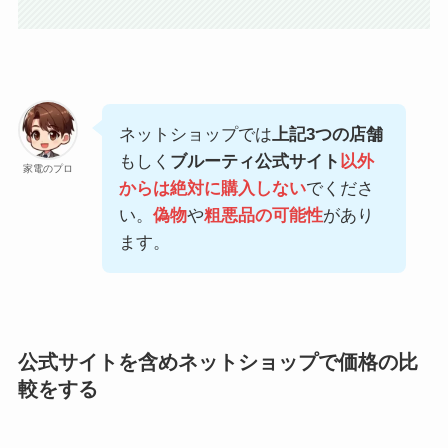
ネットショップでは
上記3つの店舗
もしく
ブルーティ公式サイト
以外
家電のプロ
からは絶対に購入しない
でくださ
い。
偽物
や
粗悪品の可能性
があり
ます。
公式サイトを含めネットショップで価格の比
較をする