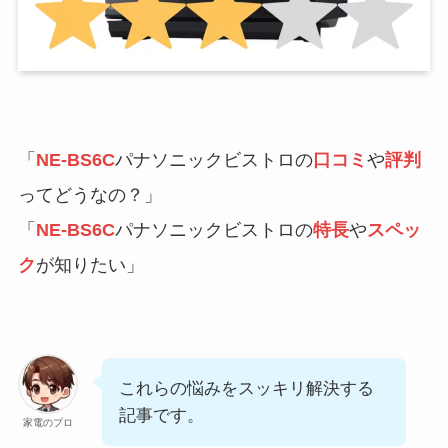
「
NE-BS6C
パナソニックビストロの
口コミ
や
評判
ってどうなの？」
「
NE-BS6C
パナソニックビストロの
特長
や
スペッ
ク
が知りたい」
これらの悩みをスッキリ解決する
記事です。
家電のプロ