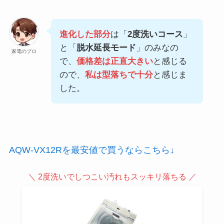
進化した部分
は「
2度洗いコース
」
と「
脱水延長モード
」のみなの
家電のプロ
で、
価格差は正直大きい
と感じる
ので、
私は型落ちで十分
と感じま
した。
AQW-VX12Rを最安値で買うならこちら↓
＼ 2度洗いでしつこい汚れもスッキリ落ちる ／