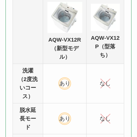
AQW-VX12
AQW-VX12R
P（型落
（新型モデ
ち）
ル）
洗濯
（2度洗
あり
なし
いコー
ス）
脱水延
長モー
あり
なし
ド