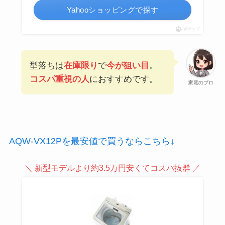
Yahooショッピングで探す
ポチップ
型落ちは
在庫限り
で
今が狙い目
。
コスパ重視の人
におすすめです。
家電のプロ
AQW-VX12Pを最安値で買うならこちら↓
＼ 新型モデルより約3.5万円安くてコスパ抜群 ／