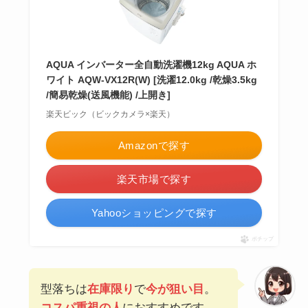
AQUA インバーター全自動洗濯機12kg AQUA ホ
ワイト AQW-VX12R(W) [洗濯12.0kg /乾燥3.5kg
/簡易乾燥(送風機能) /上開き]
楽天ビック（ビックカメラ×楽天）
Amazonで探す
楽天市場で探す
Yahooショッピングで探す
ポチップ
型落ちは
在庫限り
で
今が狙い目
。
コスパ重視の人
におすすめです。