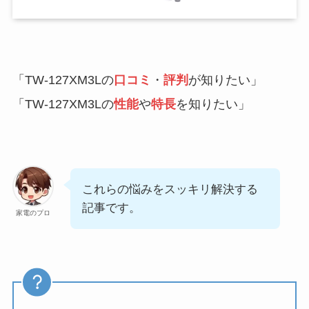
「TW-127XM3Lの
口コミ
・
評判
が知りたい」
「TW-127XM3Lの
性能
や
特長
を知りたい」
これらの悩みをスッキリ解決する
記事です。
家電のプロ