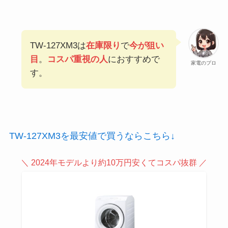
TW-127XM3は
在庫限り
で
今が狙い
目
。
コスパ重視の人
におすすめで
家電のプロ
す。
TW-127XM3を最安値で買うならこちら↓
＼ 2024年モデルより約10万円安くてコスパ抜群 ／