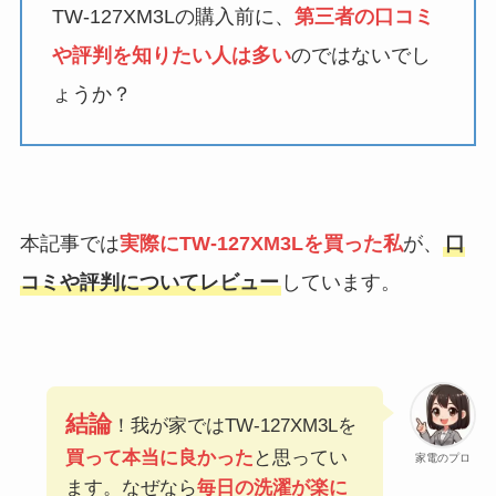
TW-127XM3Lの購入前に、
第三者の口コミ
や評判を知りたい人は多い
のではないでし
ょうか？
本記事では
実際にTW-127XM3Lを買った私
が、
口
コミや評判についてレビュー
しています。
結論
！我が家ではTW-127XM3Lを
買って本当に良かった
と思ってい
家電のプロ
ます。なぜなら
毎日の洗濯が楽に