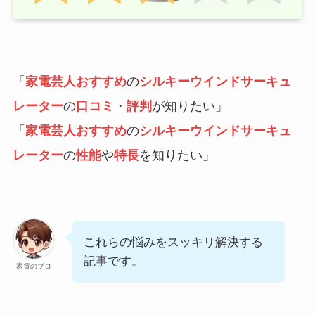
「
家電芸人おすすめ
の
シルキーウインドサーキュ
レーター
の
口コミ
・
評判
が知りたい」
「
家電芸人おすすめ
の
シルキーウインドサーキュ
レーター
の
性能
や
特長
を知りたい」
これらの悩みをスッキリ解決する
記事です。
家電のプロ