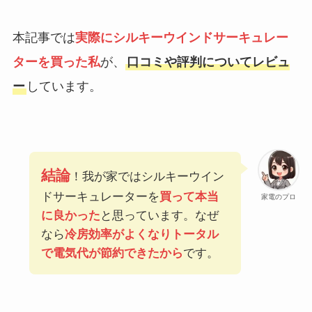
本記事では
実際にシルキーウインドサーキュレー
ターを買った私
が、
口コミや評判についてレビュ
ー
しています。
結論
！我が家ではシルキーウイン
ドサーキュレーターを
買って本当
家電のプロ
に良かった
と思っています。なぜ
なら
冷房効率がよくなりトータル
で電気代が節約できたから
です。