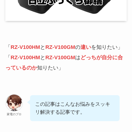
「
RZ-V100HM
と
RZ-V100GM
の
違い
を知りたい」
「
RZ-V100HM
と
RZ-V100GM
は
どっちが自分に合
っているのか
知りたい」
この記事はこんなお悩みをスッキ
リ解決する記事です。
家電のプロ