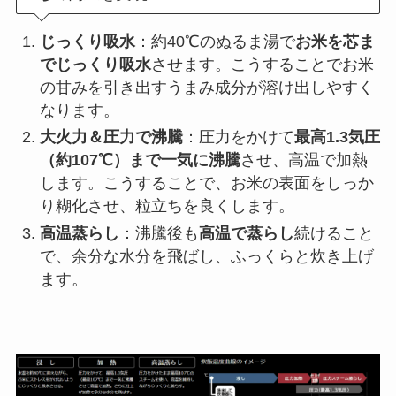
じっくり吸水
：約40℃のぬるま湯で
お米を芯ま
でじっくり吸水
させます。こうすることでお米
の甘みを引き出すうまみ成分が溶け出しやすく
なります。
大火力＆圧力で沸騰
：圧力をかけて
最高1.3気圧
（約107℃）まで一気に沸騰
させ、高温で加熱
します。こうすることで、お米の表面をしっか
り糊化させ、粒立ちを良くします。
高温蒸らし
：沸騰後も
高温で蒸らし
続けること
で、余分な水分を飛ばし、ふっくらと炊き上げ
ます。