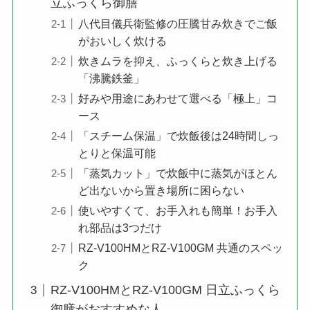
立ふっくら御膳
八代目儀兵衛監修の圧騰甘み炊きでご飯
がおいしく炊ける
炊きムラを抑え、ふっくらと炊き上げる
「沸騰鉄釜」
好みや用途にあわせて選べる「極上」コ
ース
「スチーム保温」で炊飯後は24時間しっ
とりと保温可能
「蒸気カット」で炊飯中に蒸気がほとん
ど出ないから置き場所に困らない
使いやすくて、お手入れも簡単！お手入
れ部品は3つだけ
RZ-V100HMとRZ-V100GM 共通のスペッ
ク
RZ-V100HMとRZ-V100GM 日立ふっくら
御膳がおすすめな人