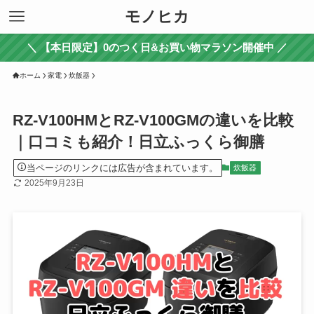
モノヒカ
＼ 【本日限定】0のつく日&お買い物マラソン開催中 ／
ホーム
家電
炊飯器
RZ-V100HMとRZ-V100GMの違いを比較
｜口コミも紹介！日立ふっくら御膳
当ページのリンクには広告が含まれています。
炊飯器
2025年9月23日