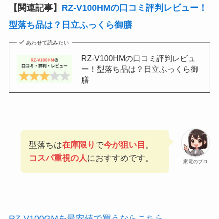
【関連記事】
RZ-V100HMの口コミ評判レビュー！
型落ち品は？日立ふっくら御膳
あわせて読みたい
RZ-V100HMの口コミ評判レビュ
ー！型落ち品は？日立ふっくら御
膳
型落ちは
在庫限り
で
今が狙い目
。
コスパ重視の人
におすすめです。
家電のプロ
RZ-V100GMを最安値で買うならこちら↓