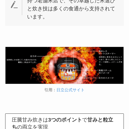
持つ老舗米店で、その卓越した米選び
と炊き技は多くの食通から支持されて
います。
引用：
日立公式サイト
圧騰甘み炊きは
3つのポイント
で
甘みと粒立
ち
の両立を実現