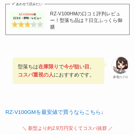
あわせて読みたい
RZ-V100HMの口コミ評判レビュ
ー！型落ち品は？日立ふっくら御
膳
型落ちは
在庫限り
で
今が狙い目
。
コスパ重視の人
におすすめです。
家電のプロ
RZ-V100GMを最安値で買うならこちら↓
＼ 新型より約2.9万円安くてコスパ抜群 ／