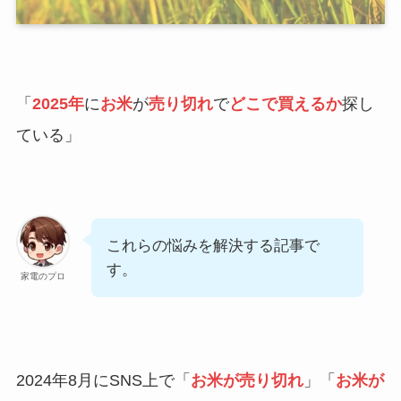
「
2025年
に
お米
が
売り切れ
で
どこで買えるか
探し
ている」
これらの悩みを解決する記事で
す。
家電のプロ
2024年8月にSNS上で「
お米が売り切れ
」「
お米が