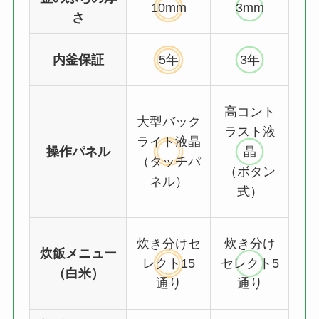
10mm
3mm
さ
内釜保証
5年
3年
高コント
大型バック
ラスト液
ライト液晶
操作パネル
晶
（タッチパ
（ボタン
ネル）
式）
炊き分けセ
炊き分け
炊飯メニュー
レクト15
セレクト5
（白米）
通り
通り