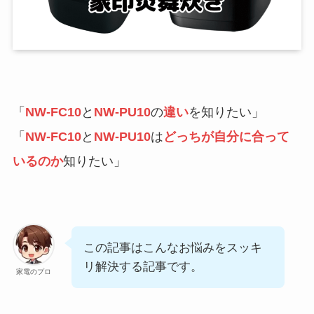
「
NW-FC10
と
NW-PU10
の
違い
を知りたい」
「
NW-FC10
と
NW-PU10
は
どっちが自分に合って
いるのか
知りたい」
この記事はこんなお悩みをスッキ
リ解決する記事です。
家電のプロ