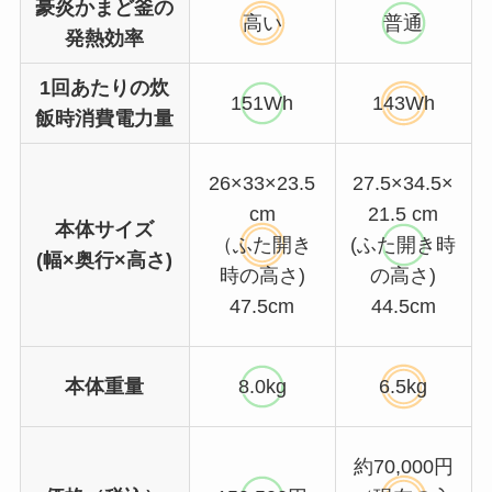
豪炎かまど釜の
高い
普通
発熱効率
1回あたりの炊
151Wh
143Wh
飯時消費電力量
26×33×23.5
27.5×34.5×
cm
21.5 cm
本体サイズ
（ふた開き
(ふた開き時
(幅×奥行×高さ)
時の高さ)
の高さ)
47.5cm
44.5cm
本体重量
8.0kg
6.5kg
約70,000円