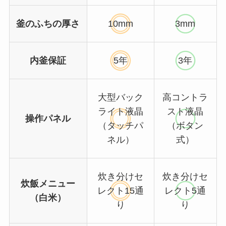
釜のふちの厚さ
10mm
3mm
内釜保証
5年
3年
大型バック
高コントラ
ライト液晶
スト液晶
操作パネル
（タッチパ
（ボタン
ネル）
式）
炊き分けセ
炊き分けセ
炊飯メニュー
レクト15通
レクト5通
（白米）
り
り