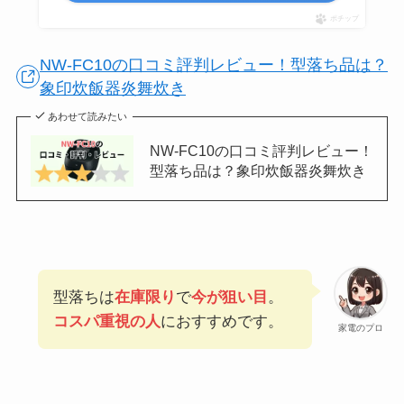
ポチップ
NW-FC10の口コミ評判レビュー！型落ち品は？
象印炊飯器炎舞炊き
あわせて読みたい
NW-FC10の口コミ評判レビュー！
型落ち品は？象印炊飯器炎舞炊き
型落ちは
在庫限り
で
今が狙い目
。
コスパ重視の人
におすすめです。
家電のプロ