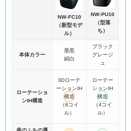
NW-PU10
NW-FC10
（型落
（新型モデ
ち）
ル）
ブラック
墨黒
本体カラー
グレージ
絹白
ュ
3Dローテ
ローテー
ーションIH
ションIH
ローテーショ
構造
構造
ンIH構造
（6コイ
（4コイ
ル）
ル）
釜のふちの厚