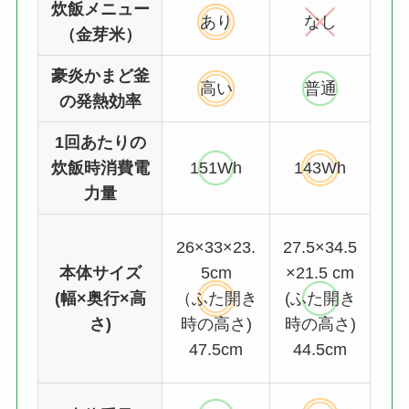
炊飯メニュー
あり
なし
（金芽米）
豪炎かまど釜
高い
普通
の発熱効率
1回あたりの
炊飯時消費電
151Wh
143Wh
力量
26×33×23.
27.5×34.5
本体サイズ
5cm
×21.5 cm
(幅×奥行×高
（ふた開き
(ふた開き
さ)
時の高さ)
時の高さ)
47.5cm
44.5cm