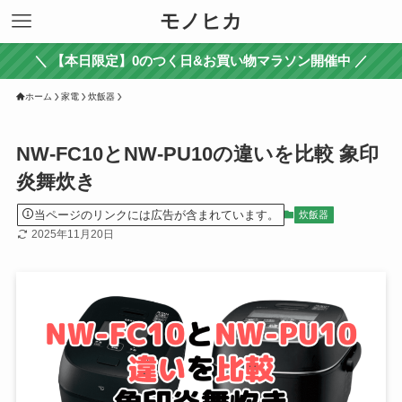
モノヒカ
＼ 【本日限定】0のつく日&お買い物マラソン開催中 ／
ホーム
家電
炊飯器
NW-FC10とNW-PU10の違いを比較 象印
炎舞炊き
当ページのリンクには広告が含まれています。
炊飯器
2025年11月20日