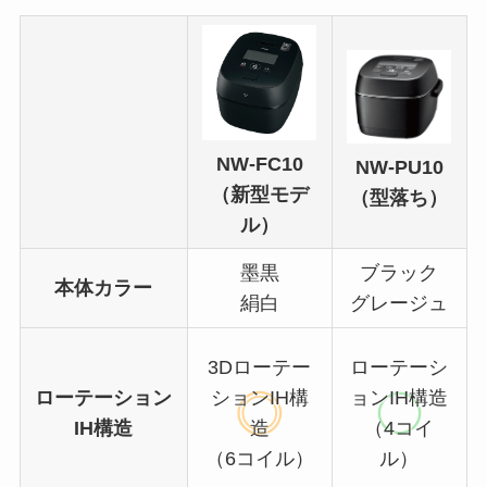
NW-FC10
NW-PU10
（新型モデ
（型落ち）
ル）
墨黒
ブラック
本体カラー
絹白
グレージュ
3Dローテー
ローテーシ
ローテーション
ションIH構
ョンIH構造
IH構造
造
（4コイ
（6コイル）
ル）