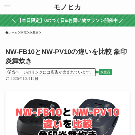
モノヒカ
＼ 【本日限定】0のつく日&お買い物マラソン開催中 ／
ホーム
家電
炊飯器
NW-FB10とNW-PV10の違いを比較 象印
炎舞炊き
当ページのリンクには広告が含まれています。
炊飯器
2025年10月15日