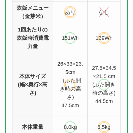
炊飯メニュー
あり
なし
（金芽米）
1回あたりの
炊飯時消費電
151Wh
139Wh
力量
26×33×23.
27.5×34.5
5cm
本体サイズ
×21.5 cm
（ふた開
(幅×奥行×高
(ふた開き
き時の高
さ)
時の高さ)
さ)
44.5cm
47.5cm
本体重量
8.0kg
6.5kg