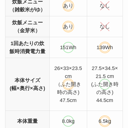
炊飯メニュー
あり
なし
（雑穀米がゆ）
炊飯メニュー
あり
なし
（金芽米）
1回あたりの炊
151Wh
139Wh
飯時消費電力量
26×33×23.5
27.5×34.5×
cm
21.5 cm
本体サイズ
（ふた開き
(ふた開き時
(幅×奥行×高さ)
時の高さ)
の高さ)
47.5cm
44.5cm
本体重量
8.0kg
6.5kg