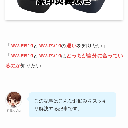
「
NW-FB10
と
NW-PV10
の
違い
を知りたい」
「
NW-FB10
と
NW-PV10
は
どっちが自分に合ってい
るのか
知りたい」
この記事はこんなお悩みをスッキ
リ解決する記事です。
家電のプロ