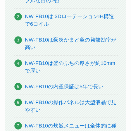
プルな白の2色
NW-FB10は 3DローテーションIH構造
で6コイル
NW-FB10は豪炎かまど釜の発熱効率が
高い
NW-FB10は釜のふちの厚さが約10mm
で厚い
NW-FB10の内釜保証は5年で長い
NW-FB10の操作パネルは大型液晶で見
やすい
NW-FB10の炊飯メニューは全体的に種