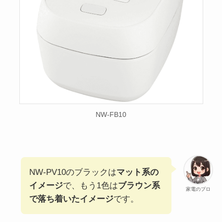
NW-FB10
NW-PV10のブラックは
マット系の
イメージ
で、もう1色は
ブラウン系
家電のプロ
で落ち着いたイメージ
です。