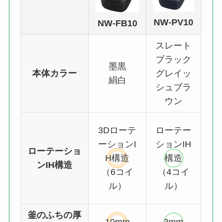
NW-PV10
NW-FB10
スレート
ブラック
墨黒
本体カラー
グレイッ
絹白
シュブラ
ウン
3Dローテ
ローテー
ーションI
ションIH
ローテーショ
H構造
構造
ンIH構造
（6コイ
（4コイ
ル）
ル）
釜のふちの厚