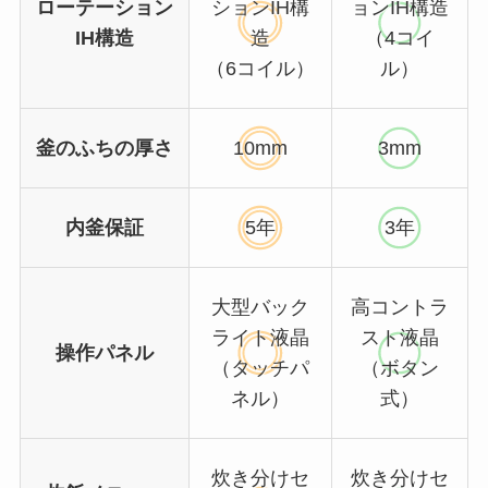
ローテーション
ションIH構
ョンIH構造
IH構造
造
（4コイ
（6コイル）
ル）
釜のふちの厚さ
10mm
3mm
内釜保証
5年
3年
大型バック
高コントラ
ライト液晶
スト液晶
操作パネル
（タッチパ
（ボタン
ネル）
式）
炊き分けセ
炊き分けセ