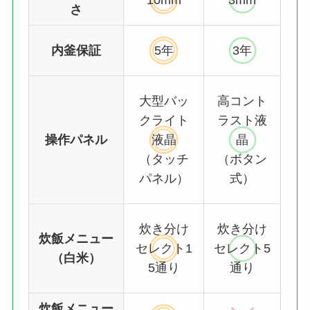
10mm
3mm
さ
内釜保証
5年
3年
大型バッ
高コント
クライト
ラスト液
操作パネル
液晶
晶
（タッチ
（ボタン
パネル）
式）
炊き分け
炊き分け
炊飯メニュー
セレクト1
セレクト5
（白米）
5通り
通り
炊飯メニュー