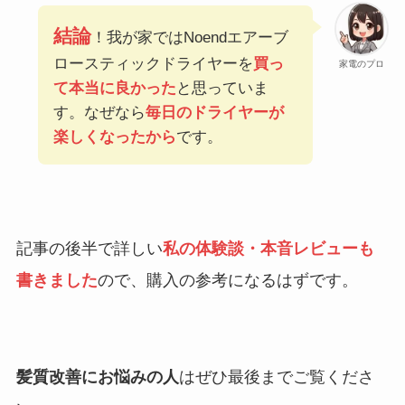
結論
！我が家ではNoendエアーブ
ロースティックドライヤーを
買っ
家電のプロ
て本当に良かった
と思っていま
す。なぜなら
毎日のドライヤーが
楽しくなったから
です。
記事の後半で詳しい
私の体験談・本音レビューも
書きました
ので、購入の参考になるはずです。
髪質改善にお悩みの人
はぜひ最後までご覧くださ