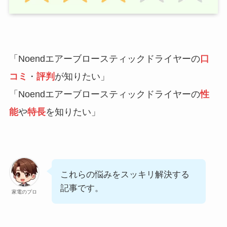
「Noendエアーブロースティックドライヤーの
口
コミ
・
評判
が知りたい」
「Noendエアーブロースティックドライヤーの
性
能
や
特長
を知りたい」
これらの悩みをスッキリ解決する
記事です。
家電のプロ