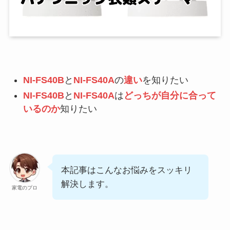
NI-FS40B
と
NI-FS40A
の
違い
を知りたい
NI-FS40B
と
NI-FS40A
は
どっちが自分に合って
いるのか
知りたい
本記事はこんなお悩みをスッキリ
解決します。
家電のプロ