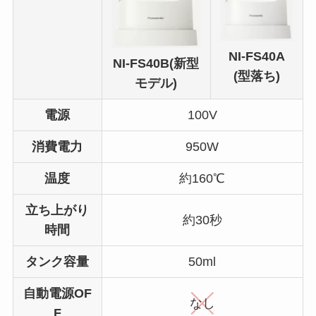
NI-FS40A
NI-FS40B(新型
(型落ち)
モデル)
電源
100V
消費電力
950W
温度
約160℃
立ち上がり
約30秒
時間
タンク容量
50ml
自動電源OF
なし
F