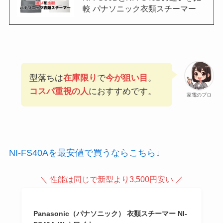
較 パナソニック衣類スチーマー
型落ちは
在庫限り
で
今が狙い目
。
コスパ重視の人
におすすめです。
家電のプロ
NI-FS40Aを最安値で買うならこちら↓
＼ 性能は同じで新型より3,500円安い ／
Panasonic（パナソニック） 衣類スチーマー NI-