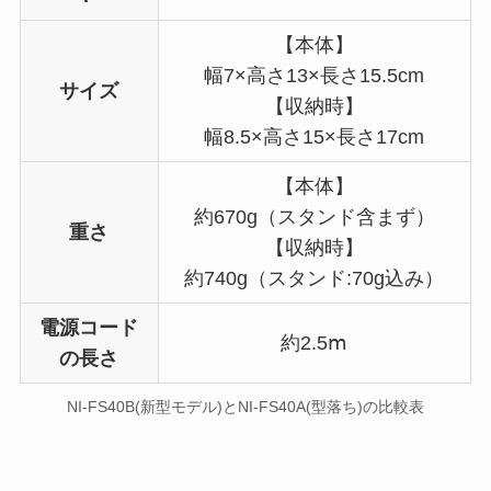
【本体】
幅7×高さ13×長さ15.5cm
サイズ
【収納時】
幅8.5×高さ15×長さ17cm
【本体】
約670g（スタンド含まず）
重さ
【収納時】
約740g（スタンド:70g込み）
電源コード
約2.5ⅿ
の長さ
NI-FS40B(新型モデル)とNI-FS40A(型落ち)の比較表