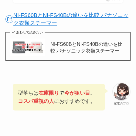
NI-FS60BとNI-FS40Bの違いを比較 パナソニッ
ク衣類スチーマー
あわせて読みたい
NI-FS60BとNI-FS40Bの違いを比
較 パナソニック衣類スチーマー
型落ちは
在庫限り
で
今が狙い目
。
コスパ重視の人
におすすめです。
家電のプロ