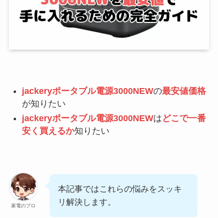
jackeryポータブル電源3000NEW
の
最安値価格
が知りたい
jackeryポータブル電源3000NEW
は
どこで一番
安く買えるか
知りたい
本記事ではこれらの悩みをスッキ
リ解決します。
家電のプロ