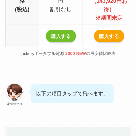
格
円
（143,920円お
(税込)
割引なし
得）
※期間未定
購入する
購入する
jackeryポータブル電源
3000 NEW
の最安値比較表
以下の項目タップで飛べます。
家電のプロ