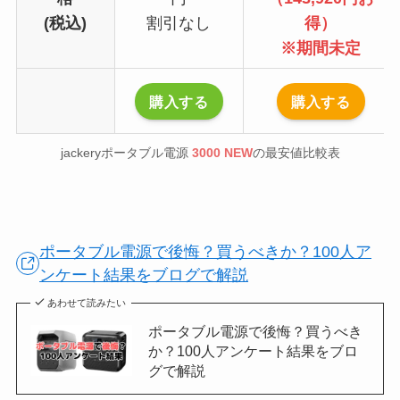
(税込)
割引なし
得）
※期間未定
購入する
購入する
jackeryポータブル電源
3000 NEW
の最安値比較表
ポータブル電源で後悔？買うべきか？100人ア
ンケート結果をブログで解説
あわせて読みたい
ポータブル電源で後悔？買うべき
か？100人アンケート結果をブロ
グで解説