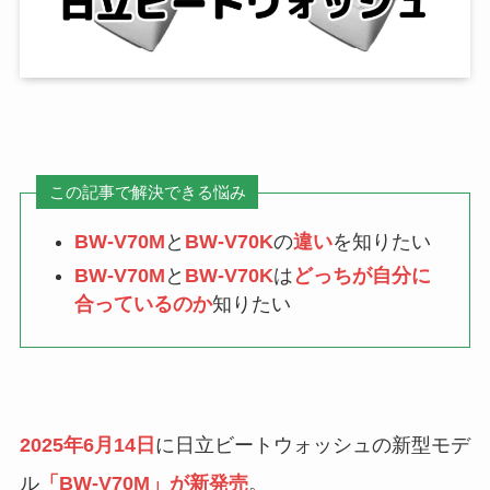
この記事で解決できる悩み
BW-V70M
と
BW-V70K
の
違い
を知りたい
BW-V70M
と
BW-V70K
は
どっちが自分に
合っているのか
知りたい
2025年6月14日
に日立ビートウォッシュの新型モデ
ル
「BW-V70M」が新発売
。