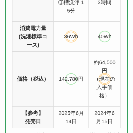
③槽洗浄 1
3時間
5分
消費電力量
(洗濯標準コ
36Wh
40Wh
ース)
約64,500
円
価格（税込）
142,780円
（現在の
入手価
格）
【参考】
2025年6月
2024年6
発売日
14日
月15日