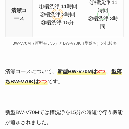
①槽洗浄 11
①槽洗浄 11時間
清潔コ
時間
②槽洗浄 3時間
ース
②槽洗浄 3時
③槽洗浄 15分
間
BW-V70M（新型モデル）とBW-V70K（型落ち）の比較表
清潔コースについて、
新型BW-V70Mは
3つ
、
型落
ちBW-V70Kは
2つ
です。
新型BW-V70Mでは槽洗浄を15分の時短で行う機能
が追加されました。