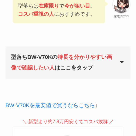
型落ちは
在庫限り
で
今が狙い目
。
コスパ重視の人
におすすめです。
家電のプロ
型落ちBW-V70Kの
特長を分かりやすい画
像で確認したい人
はここをタップ
BW-V70Kを最安値で買うならこちら↓
＼ 新型より約7.8万円安くてコスパ抜群 ／