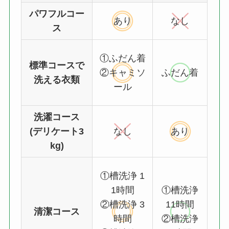
パワフルコー
あり
なし
ス
①ふだん着
標準コースで
②キャミソ
ふだん着
洗える衣類
ール
洗濯コース
(デリケート3
なし
あり
kg)
①槽洗浄 1
1時間
①槽洗浄
②槽洗浄 3
11時間
清潔コース
時間
②槽洗浄