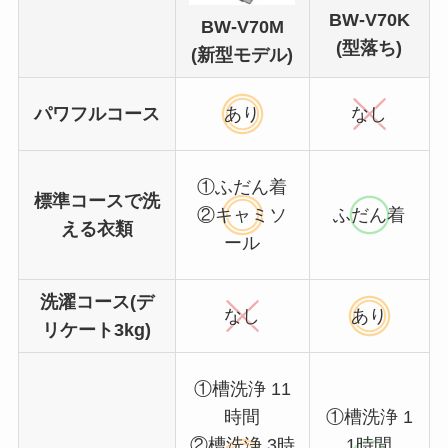
BW-V70K
BW-V70M
(型落ち)
(新型モデル)
パワフルコース
あり
なし
①ふだん着
標準コースで洗
②キャミソ
ふだん着
える衣類
ール
洗濯コース(デ
なし
あり
リケート3kg)
①槽洗浄 11
時間
①槽洗浄 1
②槽洗浄 3時
1時間