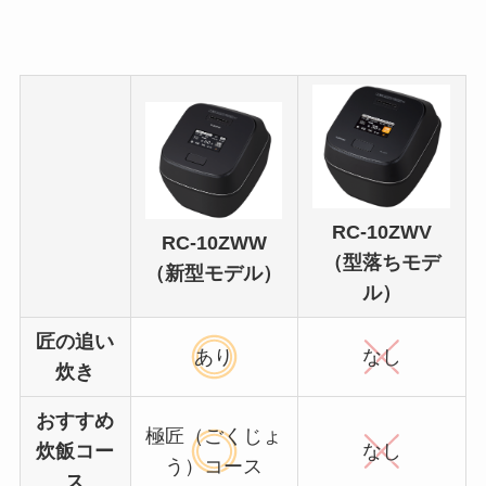
RC-10ZWV
RC-10ZWW
（型落ちモデ
（新型モデル）
ル）
匠の追い
あり
なし
炊き
おすすめ
極匠（ごくじょ
炊飯コー
なし
う）コース
ス