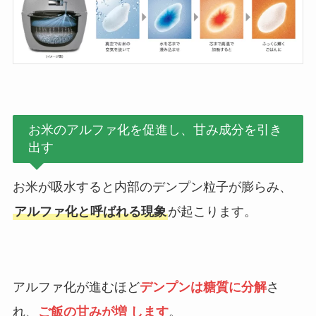
お米のアルファ化を促進し、甘み成分を引き
出す
お米が吸水すると内部のデンプン粒子が膨らみ、
アルファ化と呼ばれる現象
が起こります。
アルファ化が進むほど
デンプンは糖質に分解
さ
れ、
ご飯の甘みが増 します
。