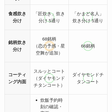
食感炊き
「匠炊き」炊き
「かまど名人」
分け
分け 5通り
炊き分け 5通り
68銘柄
銘柄炊き
（恋の予感・星
66銘柄
分け
空舞が追加）
スルッとコート
コーティ
ダイヤモンドチ
（ダイヤモンド
ング内面
タンコート
チタンコート）
炊飯予約時
刻の確認・