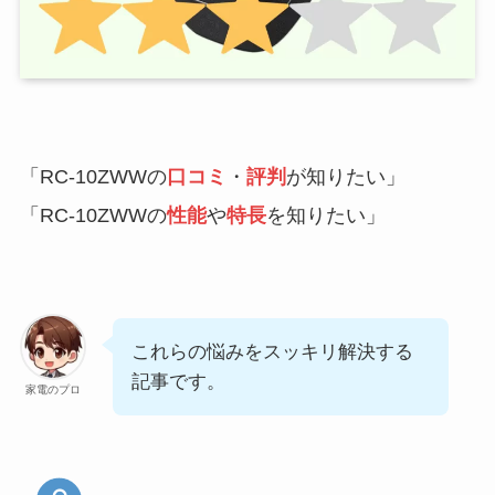
「RC-10ZWWの
口コミ
・
評判
が知りたい」
「RC-10ZWWの
性能
や
特長
を知りたい」
これらの悩みをスッキリ解決する
記事です。
家電のプロ