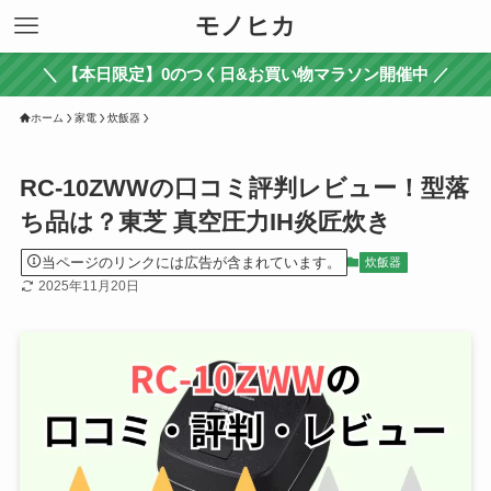
モノヒカ
＼ 【本日限定】0のつく日&お買い物マラソン開催中 ／
ホーム
家電
炊飯器
RC-10ZWWの口コミ評判レビュー！型落
ち品は？東芝 真空圧力IH炎匠炊き
当ページのリンクには広告が含まれています。
炊飯器
2025年11月20日