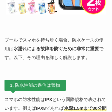
プールでスマホを持ち歩く場合、防水ケースの使
用は
水濡れによる故障を防ぐために非常に重要
で
す。以下、その理由を詳しく解説します。
1. 防水性能の過信は禁物
スマホの防水性能は
IPX
という国際規格で表されて
います。例えば
IPX8
であれば
水深1.5mまで30分間