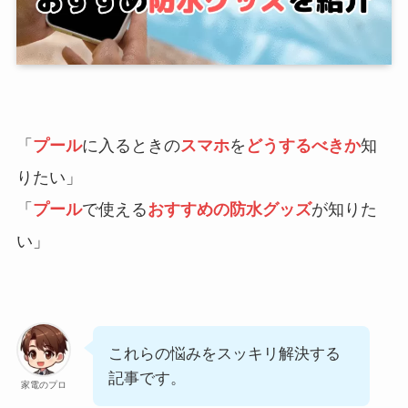
「
プール
に入るときの
スマホ
を
どうするべきか
知
りたい」
「
プール
で使える
おすすめの防水グッズ
が知りた
い」
これらの悩みをスッキリ解決する
記事です。
家電のプロ