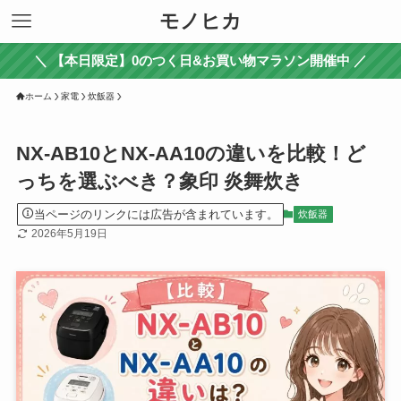
モノヒカ
＼ 【本日限定】0のつく日&お買い物マラソン開催中 ／
ホーム
家電
炊飯器
NX-AB10とNX-AA10の違いを比較！ど
っちを選ぶべき？象印 炎舞炊き
当ページのリンクには広告が含まれています。
炊飯器
2026年5月19日