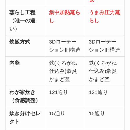
蒸らし工程
集中加熱蒸ら
うまみ圧力蒸
（唯一の違
し
らし
い）
炊飯方式
3Dローテー
3Dローテー
ションIH構造
ションIH構造
内釜
鉄(くろがね
鉄(くろがね
仕込み)豪炎
仕込み)豪炎
かまど釜
かまど釜
わが家炊き
121通り
121通り
（食感調整）
炊き分けセレ
15通り
15通り
クト