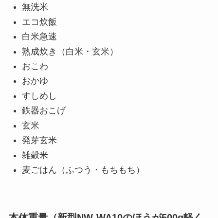
無洗米
エコ炊飯
白米急速
熟成炊き（白米・玄米）
おこわ
おかゆ
すしめし
鉄器おこげ
玄米
発芽玄米
雑穀米
麦ごはん（ふつう・もちもち）
本体重量（新型NW-WA10のほうが500g軽く