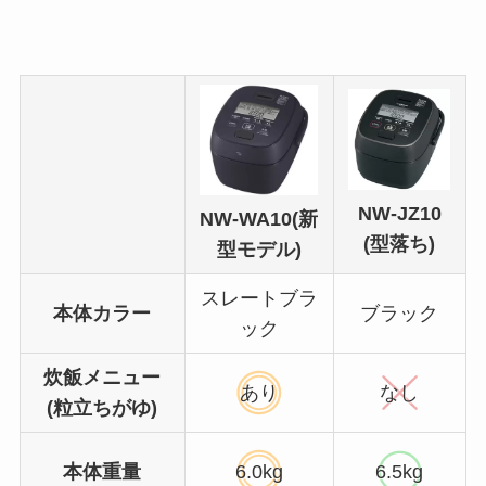
NW-JZ10
NW-WA10(新
(型落ち)
型モデル)
スレートブラ
本体カラー
ブラック
ック
炊飯メニュー
あり
なし
(粒立ちがゆ)
本体重量
6.0kg
6.5kg