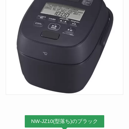
NW-JZ10(型落ち)のブラック