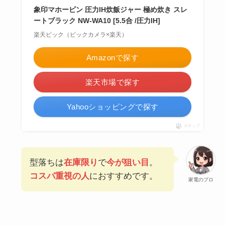
象印マホービン 圧力IH炊飯ジャー 極め炊き スレ
ートブラック NW-WA10 [5.5合 /圧力IH]
楽天ビック（ビックカメラ×楽天）
Amazonで探す
楽天市場で探す
Yahooショッピングで探す
ポチップ
型落ちは
在庫限り
で
今が狙い目
。
コスパ重視の人
におすすめです。
家電のプロ