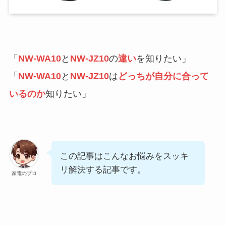
「
NW-WA10
と
NW-JZ10
の
違い
を知りたい」
「
NW-WA10
と
NW-JZ10
は
どっちが自分に合って
いるのか
知りたい」
この記事はこんなお悩みをスッキ
リ解決する記事です。
家電のプロ