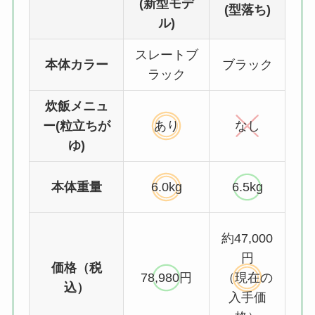
(新型モデ
(型落ち)
ル)
スレートブ
本体カラー
ブラック
ラック
炊飯メニュ
ー(粒立ちが
あり
なし
ゆ)
本体重量
6.0kg
6.5kg
約47,000
円
価格（税
78,980円
（現在の
込）
入手価