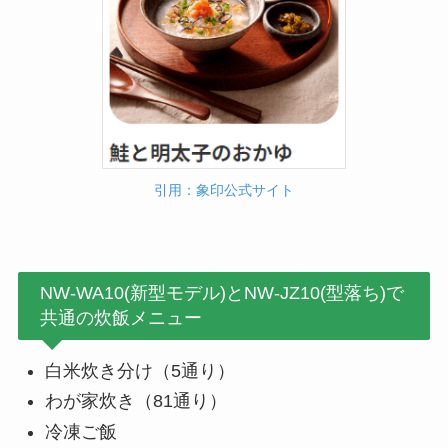
引用：象印公式サイト
NW-WA10(新型モデル)とNW-JZ10(型落ち)で
共通の炊飯メニュー
白米炊き分け（5通り）
わが家炊き（81通り）
冷凍ご飯