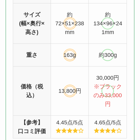
サイズ
約
約
(幅×奥行×
72×51×238
134×96×24
高さ)
mm
1mm
重さ
163g
約300g
30,000円
価格（税
※ブラック
13,800円
込）
のみ33,000
円
【参考】
4.45点/5点
4.65点/5点
口コミ評価