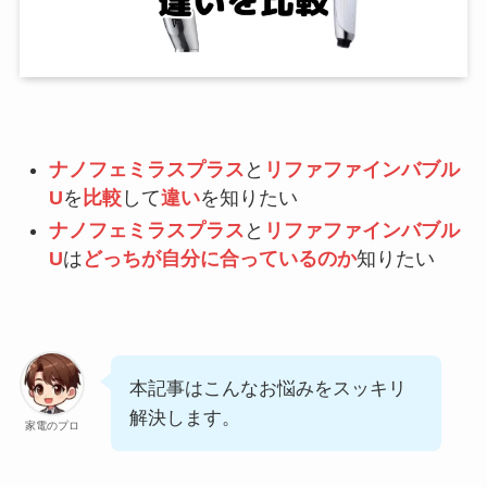
ナノフェミラスプラス
と
リファファインバブル
U
を
比較
して
違い
を知りたい
ナノフェミラスプラス
と
リファファインバブル
U
は
どっちが自分に合っているのか
知りたい
本記事はこんなお悩みをスッキリ
解決します。
家電のプロ