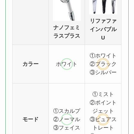
リファファ
ナノフェミ
インバブル
ラスプラス
U
①ホワイト
カラー
ホワイト
②ブラック
③シルバー
①ミスト
②ポイント
①スカルプ
ジェット
モード
②ノーマル
③ピュアス
③フェイス
トレート