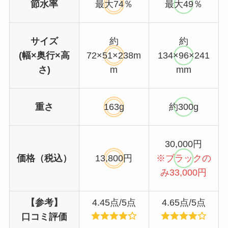
節水率
最大74％
最大49％
サイズ
約
約
(幅×奥行×高
72×51×238m
134×96×241
さ)
m
mm
重さ
163g
約300g
30,000円
価格（税込）
13,800円
※ブラックの
み33,000円
【参考】
4.45点/5点
4.65点/5点
口コミ評価