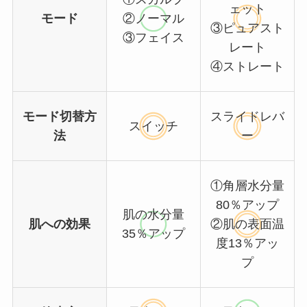
ェット
モード
②ノーマル
③ピュアスト
③フェイス
レート
④ストレート
モード切替方
スライドレバ
スイッチ
法
ー
①角層水分量
80％アップ
肌の水分量
肌への効果
②肌の表面温
35％アップ
度13％アッ
プ