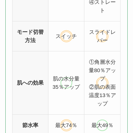
④ストレー
ト
モード切替
スライドレ
スイッチ
方法
バー
①角層水分
量80％アッ
肌の水分量
プ
肌への効果
35％アップ
②肌の表面
温度13％ア
ップ
節水率
最大74％
最大49％