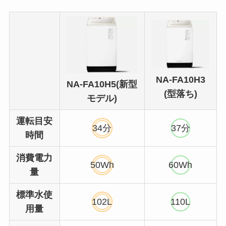
NA-FA10H3
NA-FA10H5(新型
(型落ち)
モデル)
運転目安
34分
37分
時間
消費電力
50Wh
60Wh
量
標準水使
102L
110L
用量