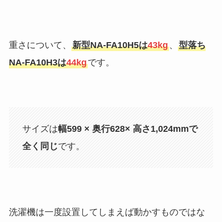
重さについて、
新型NA-FA10H5は
43
kg
、
型落ち
NA-FA10H3は
4
4kg
です。
サイズは
幅599 × 奥行628× 高さ1,024mmで
全く同じ
です。
洗濯機は一度設置してしまえば動かすものではな