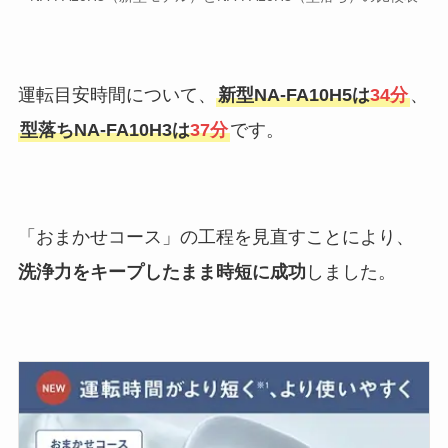
運転目安時間について、
新型NA-FA10H5は
34分
、
型落ちNA-FA10H3は
37
分
です。
「おまかせコース」の工程を見直すことにより、
洗浄力をキープしたまま時短に成功
しました。