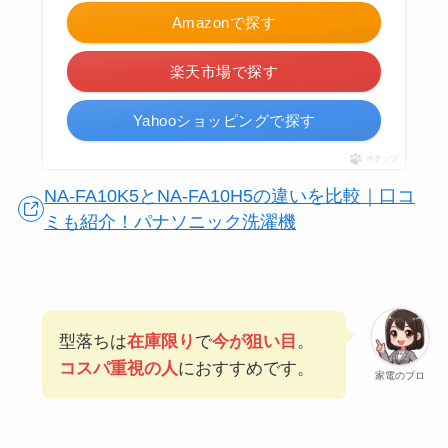
Amazonで探す
楽天市場で探す
Yahooショッピングで探す
ポチップ
NA-FA10K5とNA-FA10H5の違いを比較｜口コ
ミも紹介！パナソニック洗濯機
型落ちは
在庫限り
で
今が狙い目
。
コスパ重視の人
におすすめです。
家電のプロ