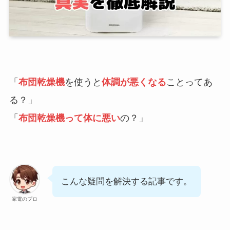
「
布団乾燥機
を使うと
体調が悪くなる
ことってあ
る？」
「
布団乾燥機って体に悪い
の？」
こんな疑問を解決する記事です。
家電のプロ