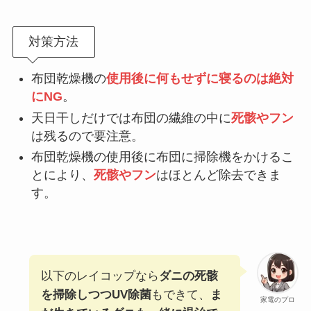
対策方法
布団乾燥機の
使用後に何もせずに寝るのは絶対
にNG
。
天日干しだけでは布団の繊維の中に
死骸やフン
は残るので要注意。
布団乾燥機の使用後に布団に掃除機をかけるこ
とにより、
死骸やフン
はほとんど除去できま
す。
以下のレイコップなら
ダニの死骸
を掃除しつつUV除菌
もできて、
ま
家電のプロ