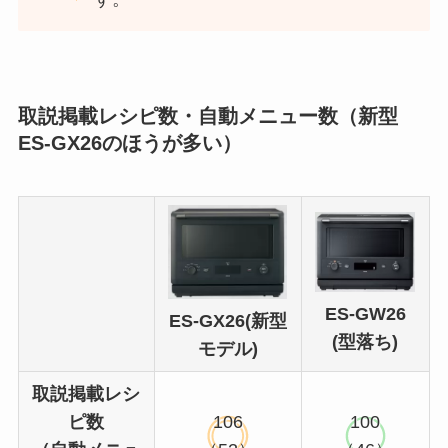
取説掲載レシピ数・自動メニュー数（新型
ES-GX26のほうが多い）
ES-GW26
ES-GX26(新型
(型落ち)
モデル)
取説掲載レシ
ピ数
106
100