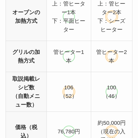
上：管ヒータ
上：管ヒー
オーブンの
ー1本
ター2本
加熱方式
下：平面ヒー
下：シーズ
ター
ヒーター
グリルの加
管ヒーター1
管ヒーター2
熱方式
本
本
取説掲載レ
シピ数
106
100
（自動メニ
（52）
（46）
ュー数）
約50,000円
価格（税
76,780円
（現在の入
込）