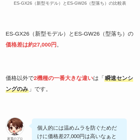
ES-GX26（新型モデル）とES-GW26（型落ち）の比較表
ES-GX26（新型モデル）とES-GW26（型落ち）の
価格差は約27,000円
。
価格以外で
2機種の一番大きな違い
は「
瞬速センシ
ングのみ
」です。
個人的には温めムラを防ぐためだ
けに価格差27,000円は高いなぁと
家電のプロ