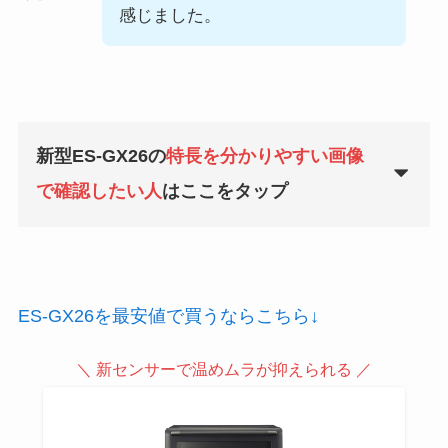
感じました。
新型ES-GX26の
特長を分かりやすい画像
で確認したい人
はここをタップ
ES-GX26を最安値で買うならこちら↓
＼ 新センサーで温めムラが抑えられる ／