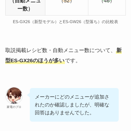
（自動メニュ
（52）
（46）
ー数）
ES-GX26（新型モデル）とES-GW26（型落ち）の比較表
取説掲載レシピ数・自動メニュー数について、
新
型ES-GX26のほうが多い
です。
メーカーにどのメニューが追加さ
れたのか確認しましたが、明確な
家電のプロ
回答はありませんでした。