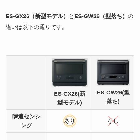
ES-GX26（新型モデル）
と
ES-GW26（型落ち）
の
違いは以下の通りです。
ES-GW26(型
ES-GX26(新
落ち)
型モデル)
瞬速センシ
あり
なし
ング