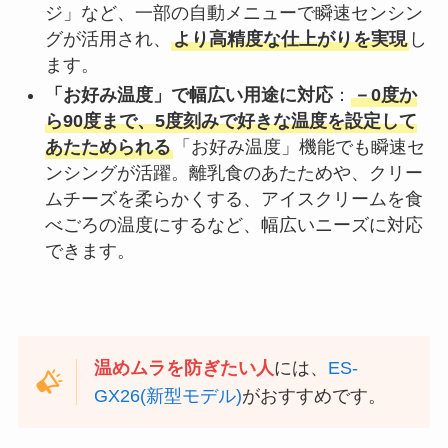
ジ」など、一部の自動メニューで瞬速センシン
グが活用され、
より高精度な仕上がりを実現
し
ます。
「お好み温度」で幅広い用途に対応
：
－0度か
ら90度まで、5度刻みで好きな温度を設定して
あたためられる
「お好み温度」機能でも瞬速セ
ンシングが活躍。離乳食のあたためや、クリー
ムチーズを柔らかくする、アイスクリームを食
べごろの温度にするなど、幅広いニーズに対応
できます。
温めムラを防ぎたい人
には、
ES-
GX26(新型モデル)
がおすすめです。