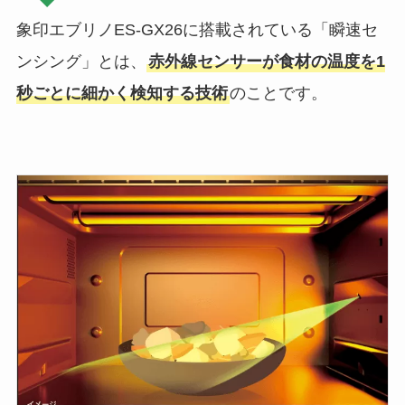
象印エブリノES-GX26に搭載されている「瞬速セ
ンシング」とは、
赤外線センサーが食材の温度を1
秒ごとに細かく検知する技術
のことです。