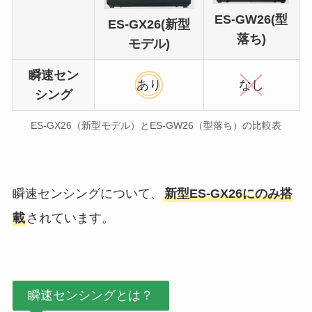
ES-GW26(型
ES-GX26(新型
落ち)
モデル)
瞬速セン
あり
なし
シング
ES-GX26（新型モデル）とES-GW26（型落ち）の比較表
瞬速センシングについて、
新型ES-GX26にのみ搭
載
されています。
瞬速センシングとは？