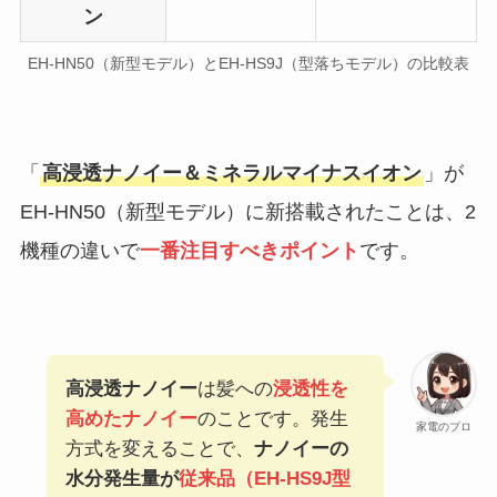
ン
EH-HN50（新型モデル）とEH-HS9J（型落ちモデル）の比較表
「
高浸透ナノイー＆ミネラルマイナスイオン
」が
EH-HN50（新型モデル）に新搭載されたことは、2
機種の違いで
一番注目すべきポイント
です。
高浸透ナノイー
は髪への
浸透性を
高めたナノイー
のことです。発生
家電のプロ
方式を変えることで、
ナノイーの
水分発生量が
従来品（EH-HS9J型