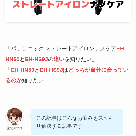
「パナソニック ストレートアイロンナノケア
EH-
HN50
と
EH-HS9J
の
違い
を知りたい」
「
EH-HN50
と
EH-HS9J
は
どっちが自分に合ってい
るのか
知りたい」
この記事はこんなお悩みをスッキ
リ解決する記事です。
家電のプロ