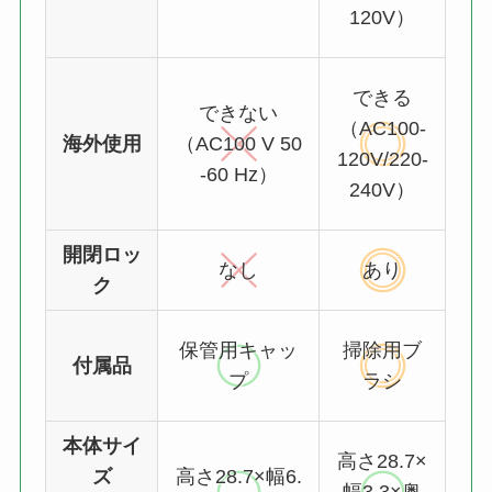
120V）
できる
できない
（AC100-
海外使用
（AC100 V 50
120V/220-
-60 Hz）
240V）
開閉ロッ
なし
あり
ク
保管用キャッ
掃除用ブ
付属品
プ
ラシ
本体サイ
高さ28.7×
ズ
高さ28.7×幅6.