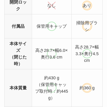
開閉ロッ
なし
あり
ク
掃除用ブラ
付属品
保管用キャップ
シ
本体サイ
高さ28.7×幅
ズ
高さ28.7×幅6.0×
3.3×奥行4.5
（閉じた
奥行3.6 cm
cm
時）
約430 g
（保管用キャッ
本体質量
約360 g
プ取付時：約445
g）