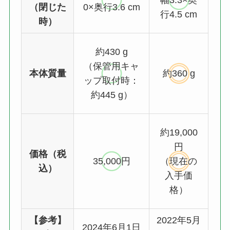
幅3.3×奥
（閉じた
0×奥行3.6 cm
行4.5 cm
時）
約430 g
（保管用キャ
本体質量
約360 g
ップ取付時：
約445 g）
約19,000
円
価格（税
35,000円
（現在の
込）
入手価
格）
【参考】
2022年5月
2024年6月1日