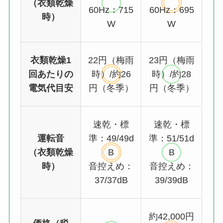
（衣類乾燥
60Hz：715
60Hz：695
時）
W
W
衣類乾燥1
22円（梅雨
23円（梅雨
回あたりの
時）/約26
時）/約28
電気代目安
円（冬季）
円（冬季）
速乾・標
速乾・標
運転音
準：49/49d
準：51/51d
（衣類乾燥
B
B
時）
音控えめ：
音控えめ：
37/37dB
39/39dB
約42,000円