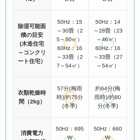
50Hz：15
50Hz：14
除湿可能面
～30畳（2
～28畳（23
積の目安
5～50㎡）
～46㎡）
(木造住宅
60Hz：16
60Hz：16
～コンクリ
～33畳（2
～33畳（27
ート住宅）
7～54㎡）
～54㎡）
57分(梅雨
約64分(梅
衣類乾燥時
時)/約75分
雨時)/約80
間（2kg）
(冬季)
分(冬季)
50Hz：695
50Hz：660
消費電力
W
W