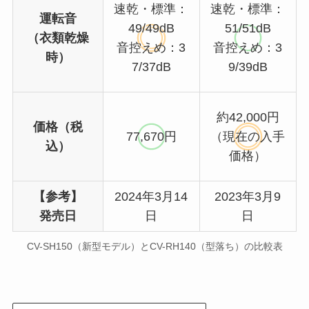
速乾・標準：
速乾・標準：
運転音
49/49dB
51/51dB
（衣類乾燥
音控えめ：3
音控えめ：3
時）
7/37dB
9/39dB
約42,000円
価格（税
77,670円
（現在の入手
込）
価格）
【参考】
2024年3月14
2023年3月9
発売日
日
日
CV-SH150（新型モデル）とCV-RH140（型落ち）の比較表