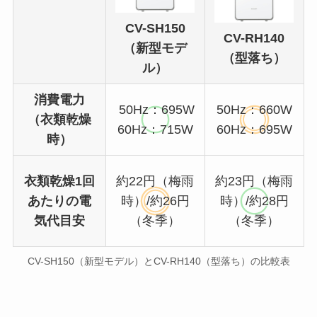
CV-SH150
CV-RH140
（新型モデ
（型落ち）
ル）
消費電力
50Hz：695W
50Hz：660W
（衣類乾燥
60Hz：715W
60Hz：695W
時）
衣類乾燥1回
約22円（梅雨
約23円（梅雨
あたりの電
時）/約26円
時）/約28円
気代目安
（冬季）
（冬季）
CV-SH150（新型モデル）とCV-RH140（型落ち）の比較表