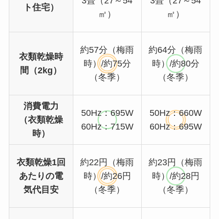
3畳（27～54
3畳（27～54
ト住宅）
㎡）
㎡）
約57分（梅雨
約64分（梅雨
衣類乾燥時
時）/約75分
時）/約80分
間（2kg）
（冬季）
（冬季）
消費電力
50Hz：695W
50Hz：660W
（衣類乾燥
60Hz：715W
60Hz：695W
時）
衣類乾燥1回
約22円（梅雨
約23円（梅雨
あたりの電
時）/約26円
時）/約28円
気代目安
（冬季）
（冬季）