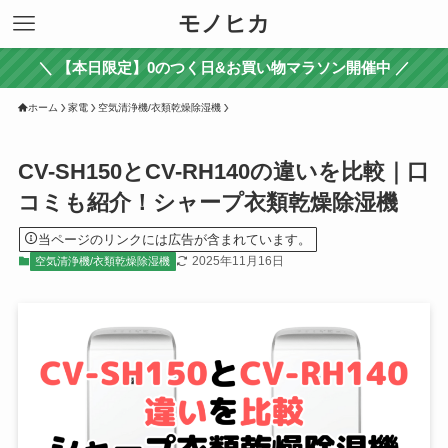
モノヒカ
＼ 【本日限定】0のつく日&お買い物マラソン開催中 ／
ホーム
家電
空気清浄機/衣類乾燥除湿機
CV-SH150とCV-RH140の違いを比較｜口
コミも紹介！シャープ衣類乾燥除湿機
当ページのリンクには広告が含まれています。
2025年11月16日
空気清浄機/衣類乾燥除湿機