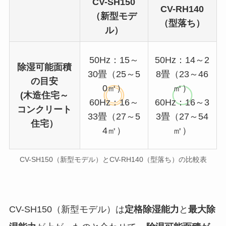
CV-SH150
CV-RH140
（新型モデ
（型落ち）
ル）
50Hz：15～
50Hz：14～2
除湿可能面積
30畳（25～5
8畳（23～46
の目安
0㎡）
㎡）
(木造住宅～
60Hz：16～
60Hz：16～3
コンクリート
33畳（27～5
3畳（27～54
住宅）
4㎡）
㎡）
CV-SH150（新型モデル）とCV-RH140（型落ち）の比較表
CV-SH150（新型モデル）は
定格除湿能力
と
最大除