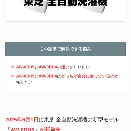
この記事で解決できる悩み
AW-8DH5
と
AW-8DH4
の
違い
を知りたい
AW-8DH5
と
AW-8DH4
は
どっちが自分に合っているのか
知りたい
2025年6月1日
に東芝 全自動洗濯機の新型モデル
「AW-8DH5」が新発売
。