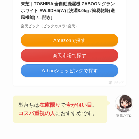
東芝｜TOSHIBA 全自動洗濯機 ZABOON グラン
ホワイト AW-8DH5(W) [洗濯8.0kg /簡易乾燥(送
風機能) /上開き]
楽天ビック（ビックカメラ×楽天）
Amazonで探す
楽天市場で探す
Yahooショッピングで探す
ポチップ
型落ちは
在庫限り
で
今が狙い目
。
コスパ重視の人
におすすめです。
家電のプロ