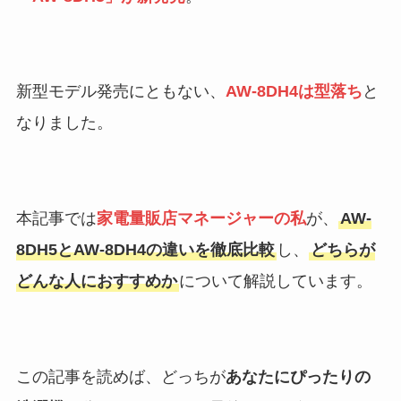
新型モデル発売にともない、
AW-8DH4は型落ち
と
なりました。
本記事では
家電量販店マネージャーの私
が、
AW-
8DH5とAW-8DH4の違いを徹底比較
し、
どちらが
どんな人におすすめか
について解説しています。
この記事を読めば、どっちが
あなたにぴったりの