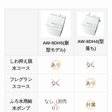
AW-8DH4(型
AW-8DH5(新
落ち)
型モデル)
しわ抑え脱
あり
なし
水コース
フレグラン
なし
あり
スコース
ふろ水用給
なし（別売
付属
水ポンプ
り）