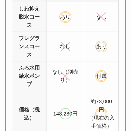
しわ抑え
脱水コー
あり
なし
ス
フレグラ
ンスコー
なし
あり
ス
ふろ水用
なし（別売
給水ポン
付属
り）
プ
約73,000
価格（税
円
148,280円
込）
（現在の入
手価格）