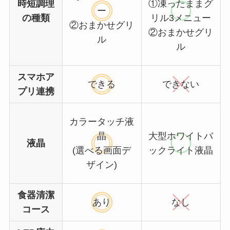
時短調理
①凍ったままグ
ー
の種類
リル3メニュー
②おまかせグリ
②おまかせグリ
ル
ル
スマホア
できる
できない
プリ連携
カラータッチ液
晶
大型ホワイトバ
液晶
(選べる画面デ
ックライト液晶
ザイン)
食器清潔
あり
なし
コース