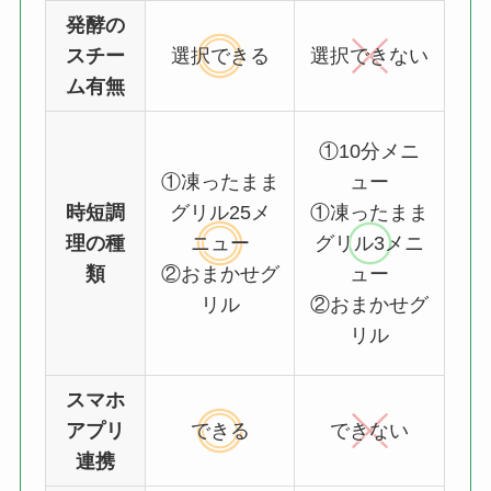
発酵の
スチー
選択できる
選択できない
ム有無
①10分メニ
①凍ったまま
ュー
時短調
グリル25メ
①凍ったまま
理の種
ニュー
グリル3メニ
類
②おまかせグ
ュー
リル
②おまかせグ
リル
スマホ
アプリ
できる
できない
連携