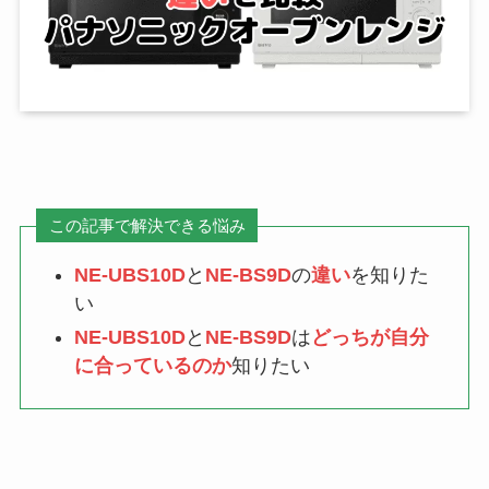
この記事で解決できる悩み
NE-UBS10D
と
NE-BS9D
の
違い
を知りた
い
NE-UBS10D
と
NE-BS9D
は
どっちが自分
に合っているのか
知りたい