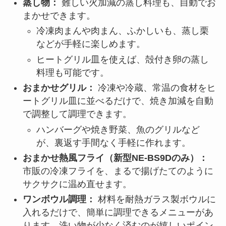
蒸し物：
難しい火加減の蒸し料理も、自動でお
まかせできます。
冷凍肉まんや肉まん、ふかしいも、蒸し栗
などが手軽に楽しめます。
ヒートグリル皿を使えば、殻付き卵の蒸し
料理も可能です。
おまかせグリル：
冷凍や冷蔵、常温の食材をヒ
ートグリル皿に並べるだけで、焼き加減を自動
で調整して調理できます。
ハンバーグや焼き野菜、魚のグリルなど
が、裏返す手間なく手軽に作れます。
おまかせ熱風フライ（新型NE-BS9Dのみ）：
市販の冷凍フライを、まるで揚げたてのように
サクサクに温め直せます。
ワンボウル調理：
材料を耐熱ガラス製ボウルに
入れるだけで、簡単に調理できるメニューがあ
ります。洗い物が少なく済むのが嬉しいポイン