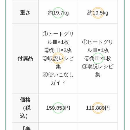
重さ
約19.7kg
約19.5kg
①ヒートグリ
ル皿×1枚
①ヒートグリ
②角皿×2枚
ル皿×1枚
付属品
③取説レシピ
②角皿×1枚
集
③取説レシピ
④使いこなし
集
ガイド
価格
（税
159,853円
119,889円
込）
【参