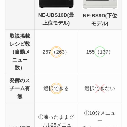
NE-UBS10D(最
NE-BS9D(下位
上位モデル)
モデル)
取説掲載
レシピ数
（自動メ
267（263）
155（137）
ニュー
数）
発酵のス
チーム有
選択できる
選択できない
無
①10分メニュ
①凍ったままグ
ー
リル25メニュ