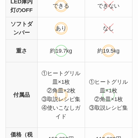
LED庫内
できる
できない
灯のOFF
ソフトダ
あり
なし
ンバー
重さ
約19.7kg
約19.5kg
①ヒートグリル
皿×1枚
①ヒートグリル
②角皿×2枚
皿×1枚
付属品
③取説レシピ集
②角皿×1枚
④使いこなしガ
③取説レシピ集
イド
価格（税