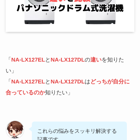
「
NA-LX127EL
と
NA-LX127DL
の
違い
を知りた
い」
「
NA-LX127EL
と
NA-LX127DL
は
どっちが自分に
合っているのか
知りたい」
これらの悩みをスッキリ解決する
記事です。