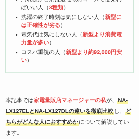
ばいい人（
3種類
）
洗濯の終了時刻は気にしない人（
新型に
は正確性が劣る
）
電気代は気にしない人（
新型より消費電
力量が多い
）
コスパ重視の人（
新型より約92,000円安
い
）
本記事では
家電量販店マネージャーの私
が、
NA-
LX127ELとNA-LX127DLの違いを徹底比較
し、
ど
ちらがどんな人におすすめか
について解説してい
ます。