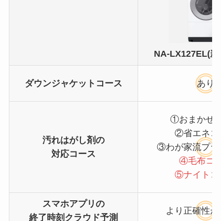
NA-LX127EL(
ダウンジャケットコース
あり
①おまかせ
②省エネコ
汚れはがし剤の
③わが家流プラ
対応コース
④毛布コ
⑤ナイトコ
スマホアプリの
より正確性が
終了時刻クラウド予測