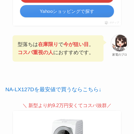
Yahooショッピングで探す
ポチップ
型落ちは
在庫限り
で
今が狙い目
。
コスパ重視の人
におすすめです。
家電のプロ
NA-LX127Dを最安値で買うならこちら↓
＼ 新型より約9.2万円安くてコスパ抜群／