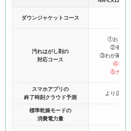
NA-LX127E
ダウンジャケットコース
あ
①おまか
②省エ
汚れはがし剤の
③わが家流
対応コース
④毛布
⑤ナイ
スマホアプリの
より正確
終了時刻クラウド予測
標準乾燥モードの
800
消費電力量