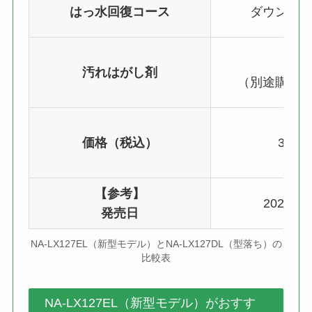
はっ水回復コース
ダウンロ
な
汚れはがし剤
（別途購入
価格（税込）
351,
【参考】
2025年
発売日
NA-LX127EL（新型モデル）とNA-LX127DL（型落ち）の
比較表
NA-LX127EL（新型モデル）がおすす