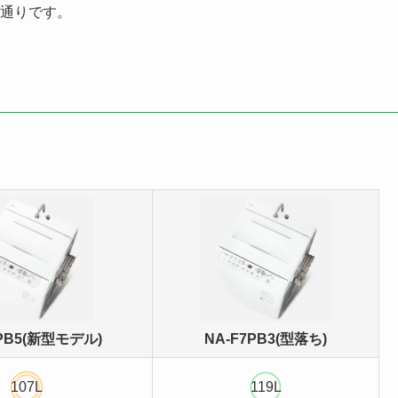
通りです。
7PB5(新型モデル)
NA-F7PB3(型落ち)
107L
119L