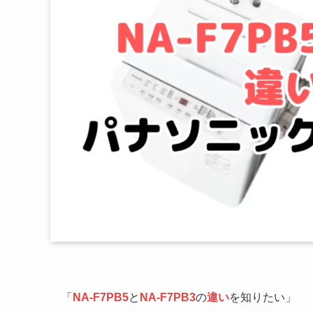
「
NA-F7PB5
と
NA-F7PB3
の
違い
を知りたい」