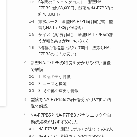
6年間のランニングコスト（新型NA-
F7PB5は約68,600円、型落ちNA-F7PB3は
約76,000円）
排水ホース（新型NA-F7PB5は固定式、型
落ちNA-F7PB3は伸縮式）
サイズ（奥行は同じ、新型NA-F7PB5のほ
うが幅と高さが6mm小さい）
2機種の価格差は約27,000円（型落ちNA-
F7PB3のほうが安い）
新型NA-F7PB5の特長を分かりやすい画像
で解説
1. 製品の主な特徴
2. コースと機能
3. その他の重要な情報
型落ちNA-F7PB3の特長を分かりやすい画
像で解説
NA-F7PB5とNA-F7PB3 パナソニック全自
動洗濯機がおすすめな人
NA-F7PB5（新型モデル）がおすすめな人
NA-F7PB3（型落ち）がおすすめな人