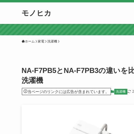
モノヒカ
ホーム
家電
洗濯機
NA-F7PB5とNA-F7PB3の
洗濯機
当ページのリンクには広告が含まれています。
洗濯機