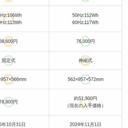
0Hz:106Wh
50Hz:112Wh
0Hz:113Wh
60Hz:117Wh
68,600円
76,000円
固定式
伸縮式
×957×566mm
562×957×572mm
約51,300円
78,800円
（現在の入手価格）
25年10月31日
2024年11月1日