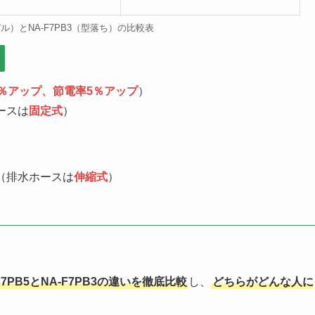
デル）とNA-F7PB3（型落ち）の比較表
0％アップ、節電率5％アップ
）
ースは
固定式
）
（排水ホースは
伸縮式
）
）
F7PB5とNA-F7PB3の違いを徹底比較
し、
どちらがどんな人に