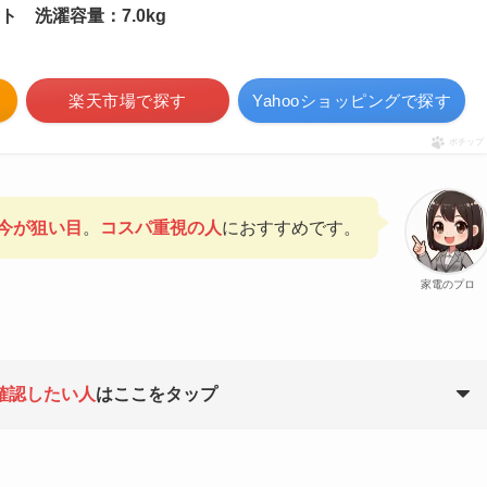
ワイト 洗濯容量：7.0kg
楽天市場で探す
Yahooショッピングで探す
ポチップ
今が狙い目
。
コスパ重視の人
におすすめです。
家電のプロ
確認したい人
はここをタップ