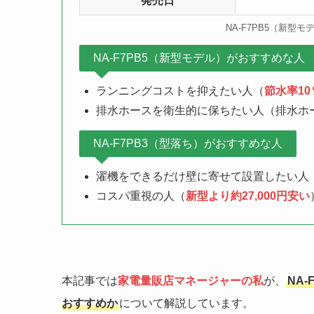
発売日
NA-F7PB5（新型モ
NA-F7PB5（新型モデル）がおすすめな人
ランニングコストを抑えたい人（
節水率1
排水ホースを衛生的に保ちたい人（排水ホ
NA-F7PB3（型落ち）がおすすめな人
濯機をできるだけ壁に寄せて設置したい人
コスパ重視の人（
新型より約27,000円安い
本記事では
家電量販店マネージャーの私
が、
NA-
おすすめか
について解説しています。