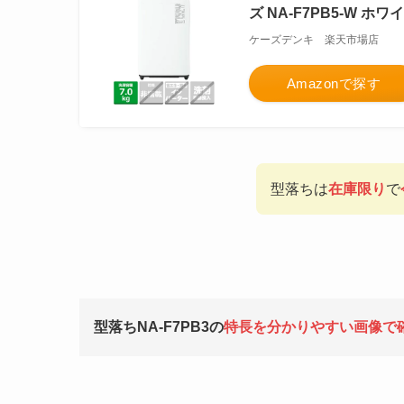
ズ NA-F7PB5-W ホ
ケーズデンキ 楽天市場店
Amazonで探す
型落ちは
在庫限り
で
型落ちNA-F7PB3の
特長を分かりやすい画像で