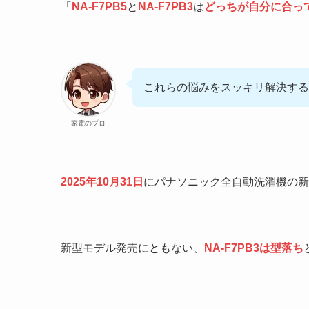
「
NA-F7PB5
と
NA-F7PB3
は
どっちが自分に合っ
これらの悩みをスッキリ解決する
家電のプロ
2025年10月31日
にパナソニック全自動洗濯機の新
新型モデル発売にともない、
NA-F7PB3は型落ち