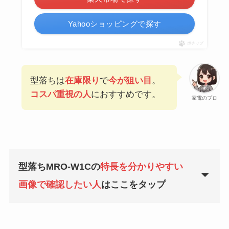
Yahooショッピングで探す
ポチップ
型落ちは
在庫限り
で
今が狙い目
。
コスパ重視の人
におすすめです。
家電のプロ
型落ちMRO-W1Cの
特長を分かりやすい
画像で確認したい人
はここをタップ