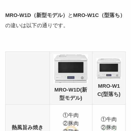
MRO-W1D（新型モデル）
と
MRO-W1C（型落ち）
の違いは以下の通りです。
MRO-W1
MRO-W1D(新
C(型落ち)
型モデル)
①牛肉
①牛肉
②豚肉
熱風旨み焼き
②豚肉