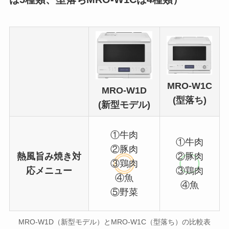
MRO-W1C
MRO-W1D
(型落ち)
(新型モデル)
①牛肉
①牛肉
②豚肉
熱風旨み焼き対
②豚肉
③鶏肉
応メニュー
③鶏肉
④魚
④魚
⑤野菜
MRO-W1D（新型モデル）とMRO-W1C（型落ち）の比較表