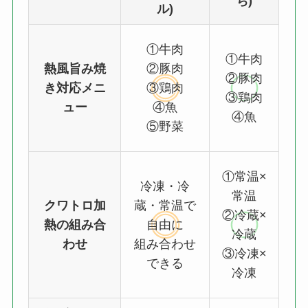
ち)
ル)
①牛肉
①牛肉
熱風旨み焼
②豚肉
②豚肉
き対応メニ
③鶏肉
③鶏肉
ュー
④魚
④魚
⑤野菜
①常温×
冷凍・冷
常温
クワトロ加
蔵・常温で
②冷蔵×
熱の組み合
自由に
冷蔵
わせ
組み合わせ
③冷凍×
できる
冷凍