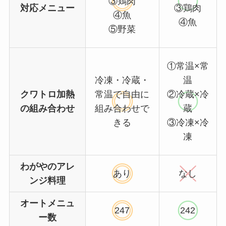
③鶏肉
対応メニュー
③鶏肉
④魚
④魚
⑤野菜
①常温×常
冷凍・冷蔵・
温
クワトロ加熱
常温で自由に
②冷蔵×冷
の組み合わせ
組み合わせで
蔵
きる
③冷凍×冷
凍
わがやのアレ
あり
なし
ンジ料理
オートメニュ
247
242
ー数