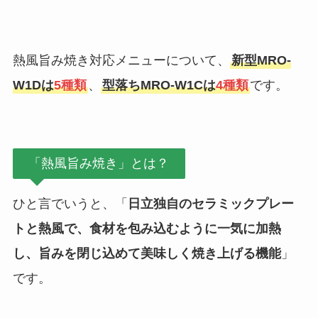
熱風旨み焼き対応メニューについて、
新型MRO-
W1Dは
5種類
、
型落ちMRO-W1Cは
4種類
です。
「熱風旨み焼き」とは？
ひと言でいうと、「
日立独自のセラミックプレー
トと熱風で、食材を包み込むように一気に加熱
し、旨みを閉じ込めて美味しく焼き上げる機能
」
です。