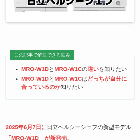
この記事で解決できる悩み
MRO-W1D
と
MRO-W1C
の
違い
を知りたい
MRO-W1D
と
MRO-W1C
は
どっちが自分に
合っているのか
知りたい
2025年6月7日
に日立ヘルシーシェフの新型モデル
「MRO-W1D」が新発売
。