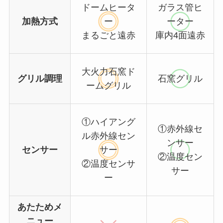
ドームヒータ
ガラス管ヒ
加熱方式
ー
ーター
まるごと遠赤
庫内4面遠赤
大火力石窯ド
グリル調理
石窯グリル
ームグリル
①ハイアング
①赤外線セ
ル赤外線セン
ンサー
センサー
サー
②温度セン
②温度センサ
サー
ー
あたためメ
ニュー