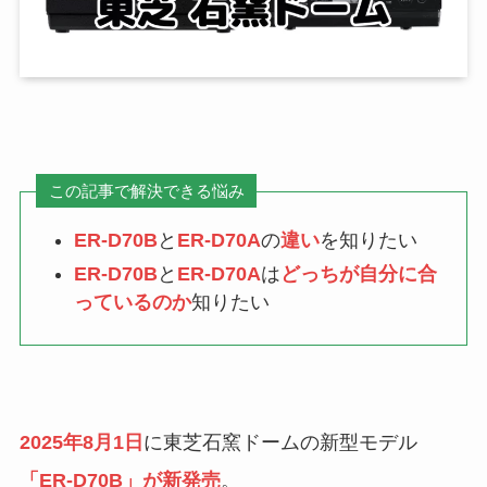
この記事で解決できる悩み
ER-D70B
と
ER-D70A
の
違い
を知りたい
ER-D70B
と
ER-D70A
は
どっちが自分に合
っているのか
知りたい
2025年8月1日
に東芝石窯ドームの新型モデル
「ER-D70B」が新発売
。