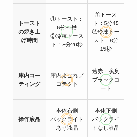
①トース
①トースト：
トースト
ト：5分45
6分50秒
の焼き上
②冷凍トー
②冷凍トース
げ時間
スト：8分
ト：8分20秒
15秒
遠赤・脱臭
庫内コー
庫内よごれプ
ブラックコ
ティング
ロテクト
ート
本体右側
本体下側
操作液晶
バックライト
バックライ
あり液晶
トなし液晶