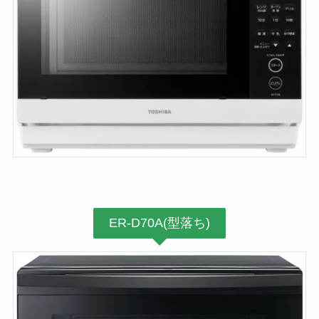
ER-D70A(型落ち)