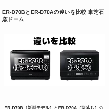
ER-D70BとER-D70Aの違いを比較 東芝石
窯ドーム
ER-D70B（新型モデル）
と
ER-D70A（型落ち）
の