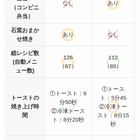
なし
あり
（コンビニ
弁当）
石窯おまか
あり
なし
せ焼き
総レシピ数
126
112
(自動メニ
（87）
（85）
ュー数)
①トース
①トースト：6
トーストの
ト：5分45
分50秒
焼き上げ時
②冷凍トー
②冷凍トース
間
スト：8分15
ト：8分20秒
秒