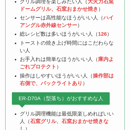
グリル調理を楽しみたい人（
大火力石窯
ドームグリル、石窯おまかせ焼き
）
センサーは高性能なほうがいい人（
ハイ
アングル赤外線センサー
）
総レシピ数は多いほうがいい人（
126
）
トーストの焼き上げ時間にはこだわらな
い人
お手入れは簡単なほうがいい人（
庫内よ
ごれプロテクト
）
操作はしやすいほうがいい人（
操作部は
右側で、バックライトあり
）
ER-D70A（型落ち）がおすすめな人
グリル調理機能は最低限楽しめればいい
人（
石窯グリル、石窯おまかせ焼きな
し
）