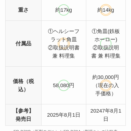
重さ
約17kg
約14kg
①ヘルシーフ
①角皿(鉄板
ラット角皿
ホーロー)
付属品
②取扱説明書
②取扱説明
兼 料理集
書 兼 料理集
約30,000円
価格（税
58,080円
（現在の入
込）
手価格）
【参考】
20247年8月1
2025年8月1日
発売日
日