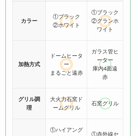
①ブラック
①ブラック
カラー
②グランホ
②ホワイト
ワイト
ガラス管ヒ
ドームヒータ
ーター
加熱方式
ー
庫内4面遠
まるごと遠赤
赤
グリル調
大火力石窯ド
石窯グリル
理
ームグリル
①ハイアング
①赤外線セ