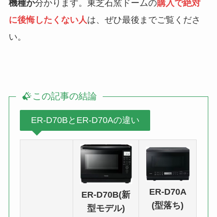
機種か
分かります。東芝石窯ドームの
購入で絶対
に後悔したくない人
は、ぜひ最後までご覧くださ
い。
この記事の結論
ER-D70BとER-D70Aの違い
ER-D70A
ER-D70B(新
(型落ち)
型モデル)