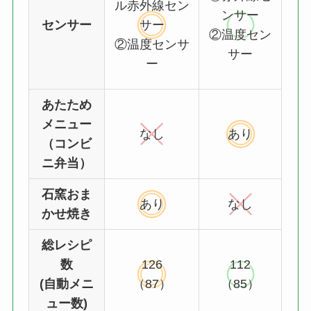
ル赤外線セン
ンサー
センサー
サー
②温度セン
②温度センサ
サー
ー
あたため
メニュー
なし
あり
（コンビ
ニ弁当）
石窯おま
あり
なし
かせ焼き
総レシピ
数
126
112
(自動メニ
（87）
（85）
ュー数)