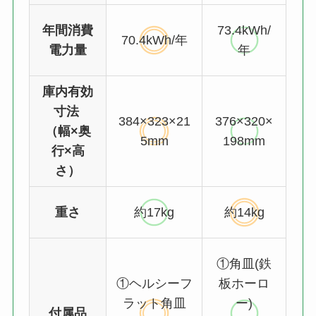
年間消費
73.4kWh/
70.4kWh/年
電力量
年
庫内有効
寸法
384×323×21
376×320×
（幅×奥
5mm
198mm
行×高
さ）
重さ
約17kg
約14kg
①角皿(鉄
①ヘルシーフ
板ホーロ
ラット角皿
ー)
付属品