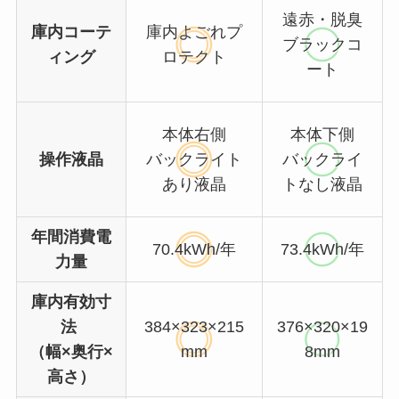
遠赤・脱臭
庫内コーテ
庫内よごれプ
ブラックコ
ィング
ロテクト
ート
本体右側
本体下側
操作液晶
バックライト
バックライ
あり液晶
トなし液晶
年間消費電
70.4kWh/年
73.4kWh/年
力量
庫内有効寸
法
384×323×215
376×320×19
（幅×奥行×
mm
8mm
高さ）